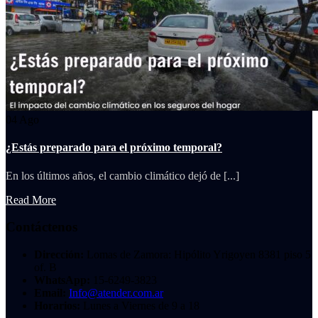
04
Ago
¿Estás preparado para el próximo temporal?
En los últimos años, el cambio climático dejó de [...]
Read More
Contáctenos
Dirección:
Lomas de Zamora: Hipólito Yrigoyen 8381 piso 5
of. B
WhatsApp:
15-6249-3823
Email:
Info@atender.com.ar
Horarios:
Lunes a Viernes de 9 a 18