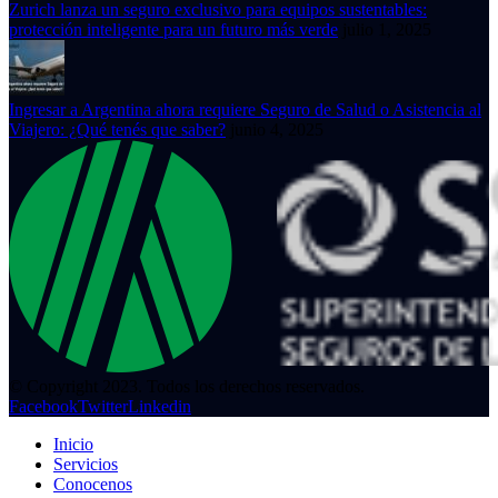
Zurich lanza un seguro exclusivo para equipos sustentables:
protección inteligente para un futuro más verde
julio 1, 2025
Ingresar a Argentina ahora requiere Seguro de Salud o Asistencia al
Viajero: ¿Qué tenés que saber?
junio 4, 2025
© Copyright 2023. Todos los derechos reservados.
Facebook
Twitter
Linkedin
Inicio
Servicios
Conocenos