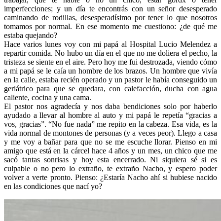
imperfecciones; y un día te encontrás con un señor desesperado
caminando de rodillas, desesperadísimo por tener lo que nosotros
tomamos por normal. En ese momento me cuestiono: ¿de qué me
estaba quejando?
Hace varios lunes voy con mi papá al Hospital Lucio Melendez a
repartir comida. No hubo un día en el que no me doliera el pecho, la
tristeza se siente en el aire. Pero hoy me fui destrozada, viendo cómo
a mi papá se le caía un hombre de los brazos. Un hombre que vivía
en la calle, estaba recién operado y un pastor le había conseguido un
geriátrico para que se quedara, con calefacción, ducha con agua
caliente, cocina y una cama.
El pastor nos agradecía y nos daba bendiciones solo por haberlo
ayudado a llevar al hombre al auto y mi papá le repetía “gracias a
vos, gracias”. “No fue nada” me repito en la cabeza. Esa vida, es la
vida normal de montones de personas (y a veces peor). Llego a casa
y me voy a bañar para que no se me escuche llorar. Pienso en mi
amigo que está en la cárcel hace 4 años y un mes, un chico que me
sacó tantas sonrisas y hoy esta encerrado. Ni siquiera sé si es
culpable o no pero lo extraño, te extraño Nacho, y espero poder
volver a verte pronto. Pienso: ¿Estaría Nacho ahí si hubiese nacido
en las condiciones que nací yo?