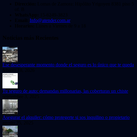
Dirección:
Lomas de Zamora: Hipólito Yrigoyen 8381 piso 5
of. B
WhatsApp:
15-6249-3823
Email:
Info@atender.com.ar
Horarios:
Lunes a Viernes de 9 a 18
Noticias más Recientes
Ese desesperante momento donde el seguro es lo único que te queda
febrero 18, 2026
Tu seguro de auto: demandas millonarias, las coberturas un chiste
septiembre 3, 2025
Asegurar el alquiler: cómo protegerte si sos inquilino o propietario
agosto 25, 2025