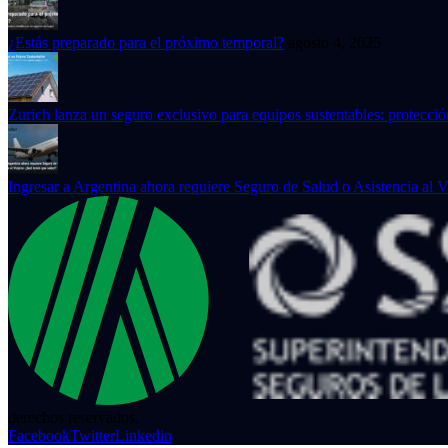
¿Estás preparado para el próximo temporal?
agosto 4, 2025
Zurich lanza un seguro exclusivo para equipos sustentables: protecció
Ingresar a Argentina ahora requiere Seguro de Salud o Asistencia al V
derechos reservados.
Facebook
Twitter
Linkedin