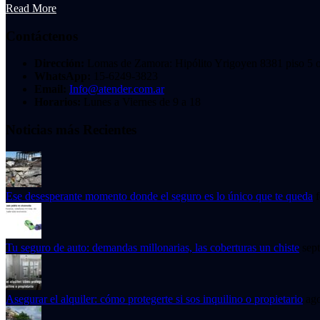
Read More
Contáctenos
Dirección:
Lomas de Zamora: Hipólito Yrigoyen 8381 piso 5 o
WhatsApp:
15-6249-3823
Email:
Info@atender.com.ar
Horarios:
Lunes a Viernes de 9 a 18
Noticias más Recientes
Ese desesperante momento donde el seguro es lo único que te queda
Tu seguro de auto: demandas millonarias, las coberturas un chiste
sep
Asegurar el alquiler: cómo protegerte si sos inquilino o propietario
ag